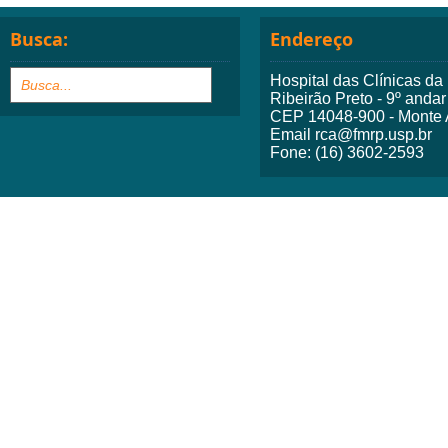
Busca:
Endereço
Hospital das Clínicas d
Ribeirão Preto - 9º andar
CEP 14048-900 - Monte A
Email rca@fmrp.usp.br
Fone: (16) 3602-2593