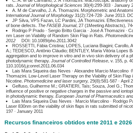
C. A. M de Carvalho, J. A Thomazini. Macroscopic anatomy of t
rats.
Journal of Morphological Sciences
30(4):299-303 · January 
A. M de Carvalho, J. A. Thomazini. Morphometric and Anatomica
International Journal of Morphology
31(2):724-728· June 2013. D
JP Silva, VPS Fazan, LC Pardini, JA Thomazini. Effectiveness 
of bone defects.
The FASEB Journal
, 27 (1Meeting Abstracts), 7
Rodrigo P Prado · Sergio Britto Garcia · José A Thomazini · Ca
nm Laser on Viability of Random Skin Flap in Rats.
Photomedicine
2012
DOI: 10.1089/pho.2011.3042
ROSSETTI, Fábia Cristina; LOPES, Luciana Biagini; Carollo, A
A.; TEDESCO, Antônio Cláudio; BENTLEY, Maria Vitória Lopes Bad
aggregation and to improve in vitro and in vivo skin delivery of a 
photodynamic therapy.
Journal of Controlled Release
, v. 155, p. 
110.1016/j.jconrel.2011.06.034
Lais Mara Siqueira das Neves · Alexandre Marcio Marcolino 
Thomazini. Low-Level Laser Therapy on the Viability of Skin Flap 
Nicotine.
Photomedicine and laser surgery,
29(8):581-587 · April
Gelfuso, Guilherme M.; GRATIERI, Taís; Souza, Joel G.; Thom
influence of positive or negative charges in the passive and iontop
in photodynamic therapy.
European Journal of Pharmaceutics an
Lais Mara Siqueira Das Neves · Marcio Marcolino · Rodrigo P
Laser 830nm on the viability of skin flaps in rats submitted of nico
197 · January 2011
Recursos financeiros obtidos ente 2011 e 202