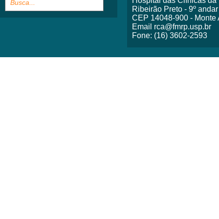
Hospital das Clínicas d
Ribeirão Preto - 9º andar
CEP 14048-900 - Monte A
Email rca@fmrp.usp.br
Fone: (16) 3602-2593