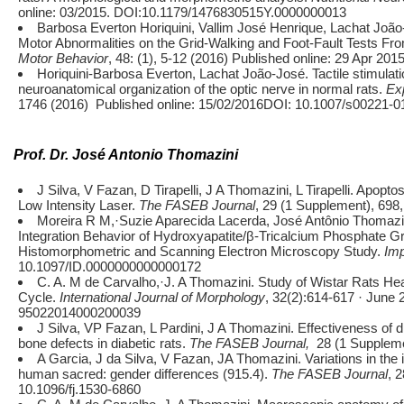
online: 03/2015. DOI:10.1179/1476830515Y.0000000013
Barbosa Everton Horiquini, Vallim José Henrique, Lachat Joã
Motor Abnormalities on the Grid-Walking and Foot-Fault Tests Fro
Motor Behavior
, 48: (1), 5-12 (2016) Published online: 29 Apr
Horiquini‑Barbosa Everton, Lachat João-José. Tactile stimulati
neuroanatomical organization of the optic nerve in normal rats.
Ex
1746 (2016) Published online: 15/02/2016DOI: 10.1007/s00221-0
Prof. Dr. José Antonio Thomazini
J Silva, V Fazan, D Tirapelli, J A Thomazini, L Tirapelli. Apopt
Low Intensity Laser.
The FASEB Journal
, 29 (1 Supplement), 698
Moreira R M,·Suzie Aparecida Lacerda, José Antônio Thomazin
Integration Behavior of Hydroxyapatite/β-Tricalcium Phosphate Gra
Histomorphometric and Scanning Electron Microscopy Study.
Imp
10.1097/ID.0000000000000172
C. A. M de Carvalho,·J. A Thomazini. Study of Wistar Rats Hear
Cycle.
International Journal of Morphology
, 32(2):614-617 · June
95022014000200039
J Silva, VP Fazan, L Pardini, J A Thomazini. Effectiveness of d
bone defects in diabetic rats.
The FASEB Journal,
28 (1 Suppleme
A Garcia, J da Silva, V Fazan, JA Thomazini. Variations in the 
human sacred: gender differences (915.4).
The FASEB Journal
, 
10.1096/fj.1530-6860