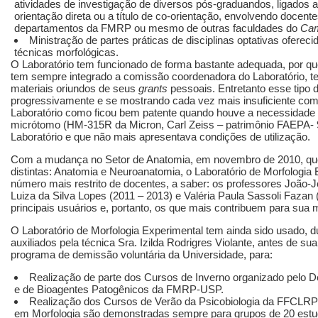
atividades de investigação de diversos pós-graduandos, ligados
orientação direta ou a título de co-orientação, envolvendo docen
departamentos da FMRP ou mesmo de outras faculdades do
Ca
Ministração de partes práticas de disciplinas optativas oferec
técnicas morfológicas.
O Laboratório tem funcionado de forma bastante adequada, por q
tem sempre integrado a comissão coordenadora do Laboratório, t
materiais oriundos de seus
grants
pessoais. Entretanto esse tipo 
progressivamente e se mostrando cada vez mais insuficiente com
Laboratório como ficou bem patente quando houve a necessidade 
micrótomo (HM-315R da Micron, Carl Zeiss – patrimônio FAEPA- 9
Laboratório e que não mais apresentava condições de utilização.
Com a mudança no Setor de Anatomia, em novembro de 2010, que 
distintas: Anatomia e Neuroanatomia, o Laboratório de Morfologia
número mais restrito de docentes, a saber: os professores João-
Luiza da Silva Lopes (2011 – 2013) e Valéria Paula Sassoli Fazan 
principais usuários e, portanto, os que mais contribuem para sua
O Laboratório de Morfologia Experimental tem ainda sido usado, 
auxiliados pela técnica Sra. Izilda Rodrigres Violante, antes de s
programa de demissão voluntária da Universidade, para:
Realização de parte dos Cursos de Inverno organizado pelo De
e de Bioagentes Patogênicos da FMRP-USP.
Realização dos Cursos de Verão da Psicobiologia da FFCLRP-
em Morfologia são demonstradas sempre para grupos de 20 estud