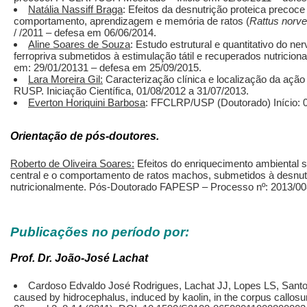
Natália Nassiff Braga
: Efeitos da desnutrição proteica precoc
comportamento, aprendizagem e memória de ratos (
Rattus norve
/ /2011 – defesa em 06/06/2014.
Aline Soares de Souza
: Estudo estrutural e quantitativo do n
ferropriva submetidos à estimulação tátil e recuperados nutrici
em: 29/01/20131 – defesa em 25/09/2015.
Lara Moreira Gil:
Caracterização clínica e localização da açã
RUSP. Iniciação Científica, 01/08/2012 a 31/07/2013.
Everton Horiquini Barbosa
: FFCLRP/USP (Doutorado) Início: 
Orientação de pós-doutores.
Roberto de Oliveira Soares:
Efeitos do enriquecimento ambiental 
central e o comportamento de ratos machos, submetidos à desnutr
nutricionalmente. Pós-Doutorado FAPESP – Processo nº: 2013/008
Publicações no período por:
Prof. Dr. João-José Lachat
Cardoso Edvaldo José Rodrigues, Lachat JJ, Lopes LS, Santo
caused by hidrocephalus, induced by kaolin, in the corpus callos