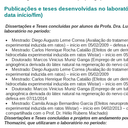
Publicações e teses desenvolvidas no laboratór
data início/fim)
Dissertações e Teses concluídas por alunos da
Profa. Dra. Lu
laboratório no período:
Mestrado: Diego Augusto Leme Correa (Avaliação do tratamento
experimental induzida em ratos) – início em 05/02/2009 – defesa
Mestrado: Carlos Henrique Rocha Catalão (Efeitos de um deri
hidrocefalia experimental induzida em ratos Wistar) – início em 
Doutorado: Marcos Vinicius Muniz Ganga (Emprego de um tub
angiogênica derivada do látex natural na regeneração do nervo ciá
Mestrado: Diego Augusto Leme Correa (Avaliação do tratamento
experimental induzida em ratos) – início em 05/02/2009
Mestrado: Carlos Henrique Rocha Catalão (Efeitos de um deriv
hidrocefalia experimental induzida em ratos Wistar) – início em 0
Doutorado: Marcos Vinicius Muniz Ganga (Emprego de um tub
angiogênica derivada do látex natural na regeneração do nervo ciá
defesa em 07/11/2014
Mestrado: Camila Araujo Bernardino Garcia (Efeitos neuroprot
experimental induzida em ratos Wistar) – início em 04/02/2013 –
compartilhada com o Prof. Dr. Hélio Rubens Machado)
Dissertações e Teses concluídas e projetos em andamento por
Thomazini, que utilizaram o laboratório no período: