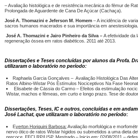
– Avaliação histológica e de resistência mecânica do fêmur de Ra
Prolongada de Aguardente de Cana De Açúcar (Cachaça).
José A. Thomazini e Jeferson M. Homem
– A incidência de vari
sacros humanos macerados e sua importância em anestesiologia
José A. Thomazini e Jairo Pinheiro da Silva –
A efetividade da 
regeneração óssea em ratos diabéticos. 2011 até 2013.
Dissertações e Teses concluídas por alunos da Profa. Dra
utilizaram o laboratório no período:
Raphaela Garcia Gonçalves – Avaliação Histológica Das Alte
Ratos Albino-Wistar Pós Estímulos Nociceptivos Na Fase Neonatal
Elisabete de Cássia do Carmo – Efeitos da estimulação nocice
Wistar, machos e fêmeas, em curto e longo prazo. Tese de douto
Dissertações, Teses, IC e outros, concluídas e em andame
José Lachat, que utilizaram o laboratório no período
:
E
verton Horiquini Barbosa:
Avaliação morfológica e morfométric
nervo ótico de ratos Wistar hígidos ou submetidos a uma dieta def
precoce. FFCLRP/USP. Mestrado – Inicio em: 02/08/2011 – defes