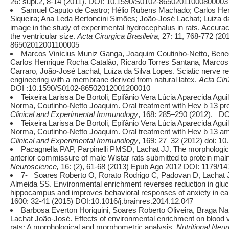
26: supl.2, 8-14 (2011). DOI: 10.1590/S0102-86502011000800003
Samuel Caputo de Castro; Hélio Rubens Machado; Carlos Henr
Siqueira; Ana Leda Bertoncini Simões; João-José Lachat; Luiza d
image in the study of experimental hydrocephalus in rats. Accura
the ventricular size.
Acta Cirurgica Brasileira
, 27: 11, 768-772 (2
86502012001100005
Marcos Vinícius Muniz Ganga, Joaquim Coutinho-Netto, Benedi
Carlos Henrique Rocha Catalão, Ricardo Torres Santana, Marcos
Carraro, João-José Lachat, Luiza da Silva Lopes. Sciatic nerve re
engineering with a membrane derived from natural latex.
Acta Cirú
DOI :10.1590/S0102-86502012001200010
Teixeira Larissa De Bortoli, Epifânio Vera Lúcia Aparecida Agu
Norma, Coutinho-Netto Joaquim. Oral treatment with Hev b 13 prev
Clinical and Experimental Immunology
, 168: 285–290 (2012). DO
Teixeira Larissa De Bortoli, Epifânio Vera Lúcia Aparecida Agu
Norma, Coutinho-Netto Joaquim. Oral treatment with Hev b 13 amel
Clinical and Experimental Immunology
, 169: 27–32 (2012) doi: 1
Pacagnella PAP, Parpinelli PMSD, Lachat JJ. The morphologic
anterior commissure of male Wistar rats submitted to protein malnu
Neuroscience,
16: (2), 61-68 (2013) Epub Ago 2012 DOI: 1179/
7- Soares Roberto O, Rorato Rodrigo C, Padovan D, Lachat JJ
Almeida SS. Environmental enrichment reverses reduction in gluco
hippocampus and improves behavioral responses of anxiety in ea
1600: 32-41 (2015) DOI:10.1016/j.brainres.2014.12.047
Barbosa Everton Horiquini, Soares Roberto Oliveira, Braga Na
Lachat João-José. Effects of environmental enrichment on blood ve
rats: A morphological and morphometric analysis.
Nutritional Neu