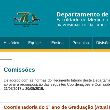
Departamento de 
Faculdade de Medicina 
UNIVERSIDADE DE SÃO PAULO
Histórico
Equipe
Ensino
Pesquisa
Divisõe
Setor
Cirurgi
Comissões
De acordo com as normas do Regimento Interno deste Departame
aprovar a recomposição das seguintes Coordenações e Comissõ
21/08/2017 a 20/08/2019.
Coordenadoria do 3º ano de Graduação
(Atual