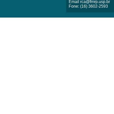
Email rca@fmrp.usp.br
Fone: (16) 3602-2593