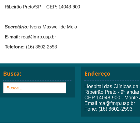
Ribeirão Preto/SP – CEP: 14048-900
Secretário:
Ivens Maxwell de Melo
E-mail:
rca@fmrp.usp.br
Telefone:
(16) 3602-2593
Busca:
Endereço
Hospital das Clínicas d
Ribeirão Preto - 9º andar
CEP 14048-900 - Monte A
Email rca@fmrp.usp.br
Fone: (16) 3602-2593