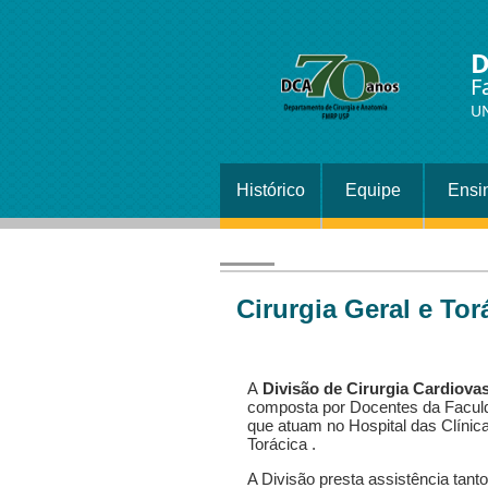
D
F
U
Histórico
Equipe
Ensi
Cirurgia Geral e Tor
A
Divisão de Cirurgia Cardiovas
composta por Docentes da Faculd
que atuam no Hospital das Clínic
Torácica .
A Divisão presta assistência tan