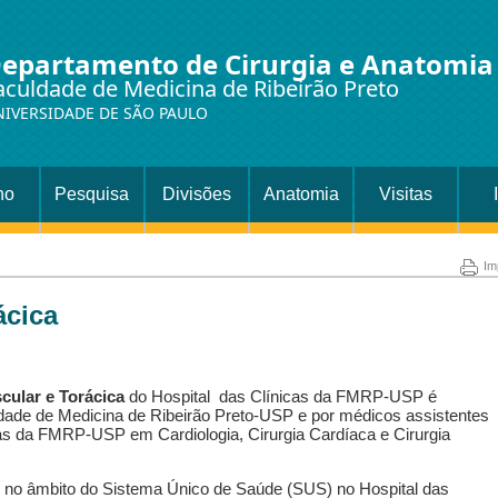
epartamento de Cirurgia e Anatomia
aculdade de Medicina de Ribeirão Preto
NIVERSIDADE DE SÃO PAULO
no
Pesquisa
Divisões
Anatomia
Visitas
Setor
Es
Im
Cirurgia
ácica
cular e Torácica
do Hospital das Clínicas da FMRP-USP é
ade de Medicina de Ribeirão Preto-USP e por médicos assistentes
as da FMRP-USP em Cardiologia, Cirurgia Cardíaca e Cirurgia
to no âmbito do Sistema Único de Saúde (SUS) no Hospital das