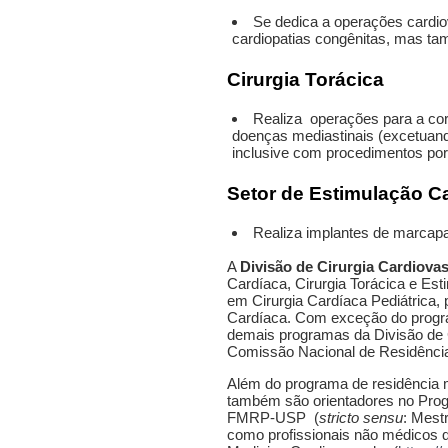
Se dedica a operações cardio
cardiopatias congênitas, mas tam
Cirurgia Torácica
Realiza operações para a cor
doenças mediastinais (excetuando
inclusive com procedimentos por 
Setor de Estimulação Car
Realiza implantes de marcapas
A
Divisão de Cirurgia Cardiovas
Cardíaca, Cirurgia Torácica e Est
em Cirurgia Cardíaca Pediátrica, 
Cardíaca. Com exceção do progra
demais programas da Divisão de C
Comissão Nacional de Residênci
Além do programa de residência m
também são orientadores no Pro
FMRP-USP (
stricto sensu
: Mest
como profissionais não médicos 