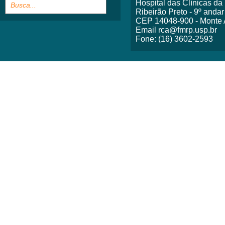
Hospital das Clínicas d
Ribeirão Preto - 9º andar
CEP 14048-900 - Monte A
Email rca@fmrp.usp.br
Fone: (16) 3602-2593