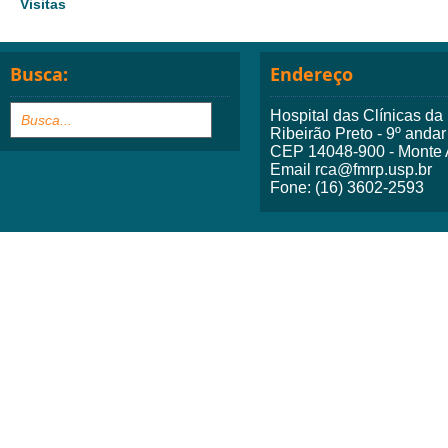
Visitas
Busca:
Endereço
Hospital das Clínicas d
Ribeirão Preto - 9º andar
CEP 14048-900 - Monte A
Email rca@fmrp.usp.br
Fone: (16) 3602-2593