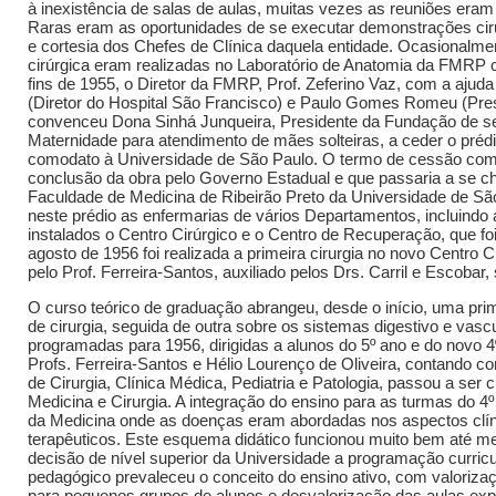
à inexistência de salas de aulas, muitas vezes as reuniões eram f
Raras eram as oportunidades de se executar demonstrações cir
e cortesia dos Chefes de Clínica daquela entidade. Ocasionalm
cirúrgica eram realizadas no Laboratório de Anatomia da FMRP 
fins de 1955, o Diretor da FMRP, Prof. Zeferino Vaz, com a aju
(Diretor do Hospital São Francisco) e Paulo Gomes Romeu (Pres
convenceu Dona Sinhá Junqueira, Presidente da Fundação de s
Maternidade para atendimento de mães solteiras, a ceder o pré
comodato à Universidade de São Paulo. O termo de cessão com
conclusão da obra pelo Governo Estadual e que passaria a se c
Faculdade de Medicina de Ribeirão Preto da Universidade de Sã
neste prédio as enfermarias de vários Departamentos, incluindo
instalados o Centro Cirúrgico e o Centro de Recuperação, que fo
agosto de 1956 foi realizada a primeira cirurgia no novo Centro 
pelo Prof. Ferreira-Santos, auxiliado pelos Drs. Carril e Escobar, 
O curso teórico de graduação abrangeu, desde o início, uma prim
de cirurgia, seguida de outra sobre os sistemas digestivo e vasc
programadas para 1956, dirigidas a alunos do 5º ano e do novo 
Profs. Ferreira-Santos e Hélio Lourenço de Oliveira, contando
de Cirurgia, Clínica Médica, Pediatria e Patologia, passou a se
Medicina e Cirurgia. A integração do ensino para as turmas do 4º
da Medicina onde as doenças eram abordadas nos aspectos clíni
terapêuticos. Este esquema didático funcionou muito bem até 
decisão de nível superior da Universidade a programação curricu
pedagógico prevaleceu o conceito do ensino ativo, com valorizaç
para pequenos grupos de alunos e desvalorização das aulas expos