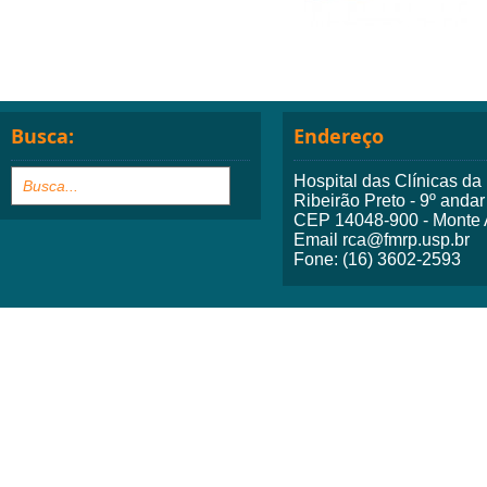
Busca:
Endereço
Hospital das Clínicas d
Ribeirão Preto - 9º andar
CEP 14048-900 - Monte A
Email rca@fmrp.usp.br
Fone: (16) 3602-2593