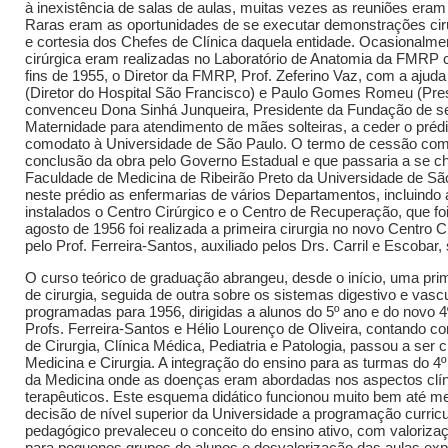
à inexistência de salas de aulas, muitas vezes as reuniões eram f
Raras eram as oportunidades de se executar demonstrações cir
e cortesia dos Chefes de Clínica daquela entidade. Ocasionalm
cirúrgica eram realizadas no Laboratório de Anatomia da FMRP 
fins de 1955, o Diretor da FMRP, Prof. Zeferino Vaz, com a aju
(Diretor do Hospital São Francisco) e Paulo Gomes Romeu (Pres
convenceu Dona Sinhá Junqueira, Presidente da Fundação de s
Maternidade para atendimento de mães solteiras, a ceder o pré
comodato à Universidade de São Paulo. O termo de cessão com
conclusão da obra pelo Governo Estadual e que passaria a se c
Faculdade de Medicina de Ribeirão Preto da Universidade de Sã
neste prédio as enfermarias de vários Departamentos, incluindo
instalados o Centro Cirúrgico e o Centro de Recuperação, que fo
agosto de 1956 foi realizada a primeira cirurgia no novo Centro 
pelo Prof. Ferreira-Santos, auxiliado pelos Drs. Carril e Escobar, 
O curso teórico de graduação abrangeu, desde o início, uma prim
de cirurgia, seguida de outra sobre os sistemas digestivo e vasc
programadas para 1956, dirigidas a alunos do 5º ano e do novo 
Profs. Ferreira-Santos e Hélio Lourenço de Oliveira, contando
de Cirurgia, Clínica Médica, Pediatria e Patologia, passou a se
Medicina e Cirurgia. A integração do ensino para as turmas do 4º
da Medicina onde as doenças eram abordadas nos aspectos clíni
terapêuticos. Este esquema didático funcionou muito bem até 
decisão de nível superior da Universidade a programação curricu
pedagógico prevaleceu o conceito do ensino ativo, com valorizaç
para pequenos grupos de alunos e desvalorização das aulas expos