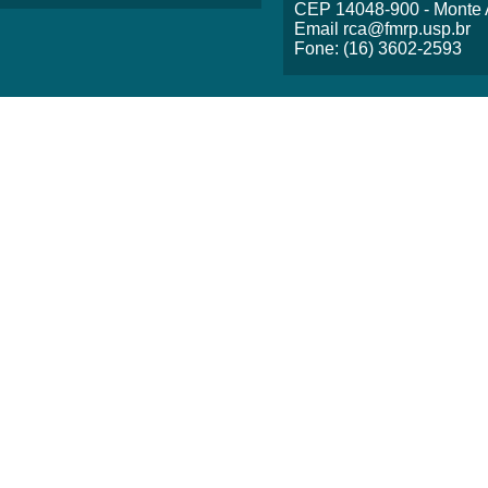
CEP 14048-900 - Monte A
Email rca@fmrp.usp.br
Fone: (16) 3602-2593