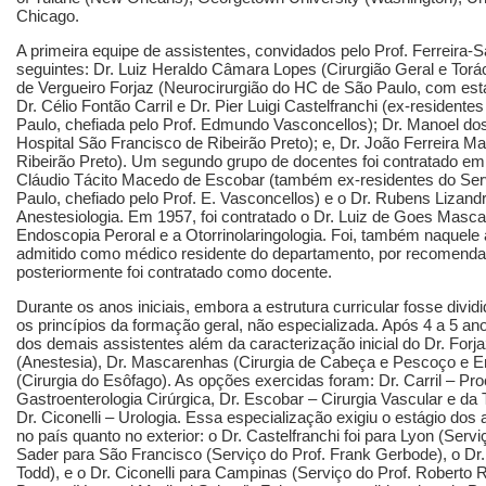
Chicago.
A primeira equipe de assistentes, convidados pelo Prof. Ferreira-S
seguintes: Dr. Luiz Heraldo Câmara Lopes (Cirurgião Geral e Torá
de Vergueiro Forjaz (Neurocirurgião do HC de São Paulo, com est
Dr. Célio Fontão Carril e Dr. Pier Luigi Castelfranchi (ex-resident
Paulo, chefiada pelo Prof. Edmundo Vasconcellos); Dr. Manoel do
Hospital São Francisco de Ribeirão Preto); e, Dr. João Ferreira 
Ribeirão Preto). Um segundo grupo de docentes foi contratado em 
Cláudio Tácito Macedo de Escobar (também ex-residentes do Serv
Paulo, chefiado pelo Prof. E. Vasconcellos) e o Dr. Rubens Lizandr
Anestesiologia. Em 1957, foi contratado o Dr. Luiz de Goes Masca
Endoscopia Peroral e a Otorrinolaringologia. Foi, também naquele a
admitido como médico residente do departamento, por recomendaç
posteriormente foi contratado como docente.
Durante os anos iniciais, embora a estrutura curricular fosse divid
os princípios da formação geral, não especializada. Após 4 a 5 an
dos demais assistentes além da caracterização inicial do Dr. Forjaz
(Anestesia), Dr. Mascarenhas (Cirurgia de Cabeça e Pescoço e E
(Cirurgia do Esôfago). As opções exercidas foram: Dr. Carril – Proc
Gastroenterologia Cirúrgica, Dr. Escobar – Cirurgia Vascular e da T
Dr. Ciconelli – Urologia. Essa especialização exigiu o estágio do
no país quanto no exterior: o Dr. Castelfranchi foi para Lyon (Servi
Sader para São Francisco (Serviço do Prof. Frank Gerbode), o Dr. 
Todd), e o Dr. Ciconelli para Campinas (Serviço do Prof. Roberto 