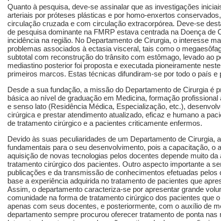
Quanto à pesquisa, deve-se assinalar que as investigações inicia
arteriais por próteses plásticas e por homo-enxertos conservados,
circulação cruzada e com circulação extracorpórea. Deve-se desta
de pesquisa dominante na FMRP estava centrada na Doença de Ch
incidência na região. No Departamento de Cirurgia, o interesse ma
problemas associados à ectasia visceral, tais como o megaesôfa
subtotal com reconstrução do trânsito com estômago, levado ao pe
mediastino posterior foi proposta e executada pioneiramente nest
primeiros marcos. Estas técnicas difundiram-se por todo o país e 
Desde a sua fundação, a missão do Departamento de Cirurgia é pr
básica ao nível de graduação em Medicina, formação profissional 
e senso lato (Residência Médica, Especialização, etc.), desenvol
cirúrgica e prestar atendimento atualizado, eficaz e humano a pa
de tratamento cirúrgico e a pacientes criticamente enfermos.
Devido às suas peculiaridades de um Departamento de Cirurgia, a
fundamentais para o seu desenvolvimento, pois a capacitação, o 
aquisição de novas tecnologias pelos docentes depende muito da
tratamento cirúrgico dos pacientes. Outro aspecto importante a s
publicações e da transmissão de conhecimentos efetuadas pelo
base a experiência adquirida no tratamento de pacientes que apre
Assim, o departamento caracteriza-se por apresentar grande volu
comunidade na forma de tratamento cirúrgico dos pacientes que o
apenas com seus docentes, e posteriormente, com o auxílio de méd
departamento sempre procurou oferecer tratamento de ponta nas m