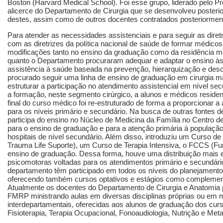
Boston (Harvard Medical School). Foi esse grupo, liderado pelo Pr
alicerce do Departamento de Cirurgia que se desenvolveu posteri
destes, assim como de outros docentes contratados posteriormen
Para atender as necessidades assistenciais e para seguir as dire
com as diretrizes da política nacional de saúde de formar médicos
modificações tanto no ensino da graduação como da residência m
quanto o Departamento procuraram adequar e adaptar o ensino à
assistência à saúde baseada na prevenção, hierarquização e des
procurado seguir uma linha de ensino de graduação em cirurgia 
estruturar a participação no atendimento assistencial em nível sec
a formação, neste segmento cirúrgico, a alunos e médicos residen
final do curso médico foi re-estruturado de forma a proporcionar a
para os níveis primário e secundário. Na busca de outras fontes 
participa do ensino no Núcleo de Medicina da Família no Centro d
para o ensino de graduação e para a atenção primária à populaç
hospitais de nível secundário. Além disso, introduziu um Curso d
Trauma Life Suporte), um Curso de Terapia Intensiva, o FCCS (Fu
ensino de graduação. Dessa forma, houve uma distribuição mais e
psicomotoras voltadas para os atendimentos primário e secundário
departamento têm participado em todos os níveis do planejamento
oferecendo também cursos optativos e estágios como complement
Atualmente os docentes do Departamento de Cirurgia e Anatomia 
FMRP ministrando aulas em diversas disciplinas próprias ou em m
interdepartamentais, oferecidas aos alunos de graduação dos cu
Fisioterapia, Terapia Ocupacional, Fonoaudiologia, Nutrição e Met
.