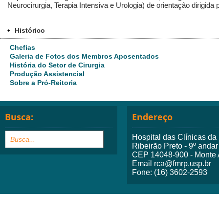
Neurocirurgia, Terapia Intensiva e Urologia) de orientação dirigida 
Histórico
+
Chefias
Galeria de Fotos dos Membros Aposentados
História do Setor de Cirurgia
Produção Assistencial
Sobre a Pró-Reitoria
Busca:
Endereço
Hospital das Clínicas d
Ribeirão Preto - 9º andar
CEP 14048-900 - Monte A
Email rca@fmrp.usp.br
Fone: (16) 3602-2593