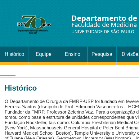
Departamento de 
Faculdade de Medicina 
UNIVERSIDADE DE SÃO PAULO
Histórico
Equipe
Ensino
Pesquisa
Divisõe
Setor
Cirurgi
Histórico
O Departamento de Cirurgia da FMRP-USP foi fundado em fevereir
Ferreira-Santos (discípulo do Prof. Edmundo Vasconcellos – HCFM
Fundador da FMRP, Professor Zeferino Vaz. Para a organização de
tomou como base a estrutura de unidades correspondentes que vi
Fundação Rockfeller, tais como: Columbia Presbiterian Medical Ce
(New York), Massachussets General Hospital e Peter Bent Brigh
Harvard Medical School, Boston), Temple University e University o
of Tulane (New Orleans), Georgetown University (Washington), Univer