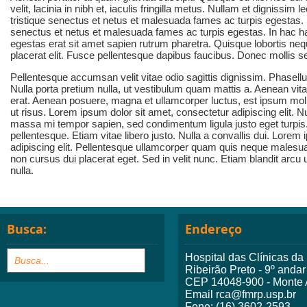
velit, lacinia in nibh et, iaculis fringilla metus. Nullam et dignissim
tristique senectus et netus et malesuada fames ac turpis egestas. 
senectus et netus et malesuada fames ac turpis egestas. In hac ha
egestas erat sit amet sapien rutrum pharetra. Quisque lobortis ne
placerat elit. Fusce pellentesque dapibus faucibus. Donec mollis 
Pellentesque accumsan velit vitae odio sagittis dignissim. Phasellu
Nulla porta pretium nulla, ut vestibulum quam mattis a. Aenean v
erat. Aenean posuere, magna et ullamcorper luctus, est ipsum moll
ut risus. Lorem ipsum dolor sit amet, consectetur adipiscing elit. N
massa mi tempor sapien, sed condimentum ligula justo eget turpis.
pellentesque. Etiam vitae libero justo. Nulla a convallis dui. Lorem
adipiscing elit. Pellentesque ullamcorper quam quis neque malesua
non cursus dui placerat eget. Sed in velit nunc. Etiam blandit arcu u
nulla.
Busca:
Endereço
Hospital das Clínicas d
Ribeirão Preto - 9º andar
CEP 14048-900 - Monte A
Email rca@fmrp.usp.br
Fone: (16) 3602-2593