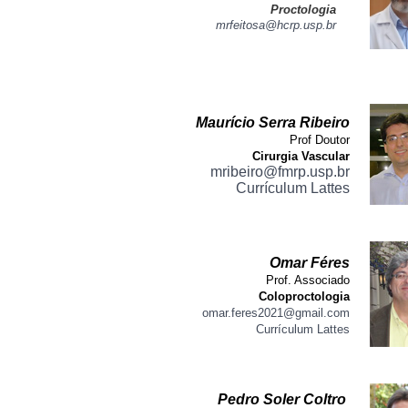
Proctologia
mrfeitosa@hcrp.usp.br
Maurício Serra Ribeiro
Prof Doutor
Cirurgia Vascular
mribeiro@fmrp.usp.br
Currículum Lattes
Omar Féres
Prof. Associado
Coloproctologia
omar.feres2021@gmail.com
Currículum Lattes
Pedro Soler Coltro