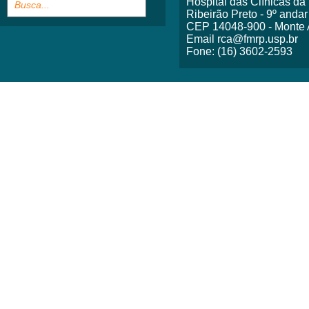
Hospital das Clínicas d
Ribeirão Preto - 9º andar
CEP 14048-900 - Monte A
Email rca@fmrp.usp.br
Fone: (16) 3602-2593