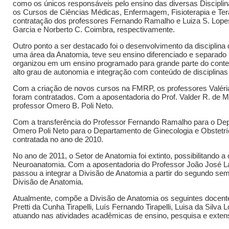
como os únicos responsáveis pelo ensino das diversas Discipli
os Cursos de Ciências Médicas, Enfermagem, Fisioterapia e Ter
contratação dos professores Fernando Ramalho e Luiza S. Lopes
Garcia e Norberto C. Coimbra, respectivamente.
Outro ponto a ser destacado foi o desenvolvimento da discipli
uma área da Anatomia, teve seu ensino diferenciado e separado p
organizou em um ensino programado para grande parte do conteúd
alto grau de autonomia e integração com conteúdo de disciplinas 
Com a criação de novos cursos na FMRP, os professores Valéria 
foram contratados. Com a aposentadoria do Prof. Valder R. de M
professor Omero B. Poli Neto.
Com a transferência do Professor Fernando Ramalho para o Dep
Omero Poli Neto para o Departamento de Ginecologia e Obstetrícia
contratada no ano de 2010.
No ano de 2011, o Setor de Anatomia foi extinto, possibilitando 
Neuroanatomia. Com a aposentadoria do Professor João José La
passou a integrar a Divisão de Anatomia a partir do segundo se
Divisão de Anatomia.
Atualmente, compõe a Divisão de Anatomia os seguintes docente
Pretti da Cunha Tirapelli, Luís Fernando Tirapelli, Luisa da Silva
atuando nas atividades acadêmicas de ensino, pesquisa e exten