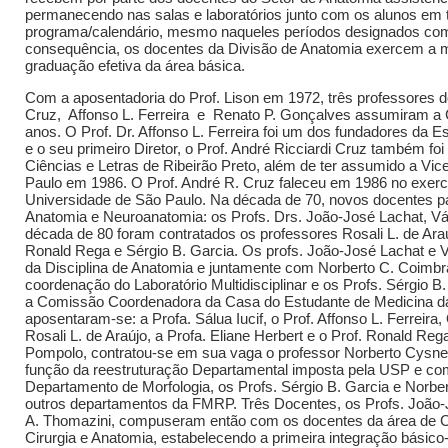
permanecendo nas salas e laboratórios junto com os alunos em 
programa/calendário, mesmo naqueles períodos designados com
consequência, os docentes da Divisão de Anatomia exercem a ma
graduação efetiva da área básica.
Com a aposentadoria do Prof. Lison em 1972, três professores d
Cruz, Affonso L. Ferreira e Renato P. Gonçalves assumiram a 
anos. O Prof. Dr. Affonso L. Ferreira foi um dos fundadores da 
e o seu primeiro Diretor, o Prof. André Ricciardi Cruz também foi
Ciências e Letras de Ribeirão Preto, além de ter assumido a Vic
Paulo em 1986. O Prof. André R. Cruz faleceu em 1986 no exercí
Universidade de São Paulo. Na década de 70, novos docentes pa
Anatomia e Neuroanatomia: os Profs. Drs. João-José Lachat, Vá
década de 80 foram contratados os professores Rosali L. de Araú
Ronald Rega e Sérgio B. Garcia. Os profs. João-José Lachat e 
da Disciplina de Anatomia e juntamente com Norberto C. Coi
coordenação do Laboratório Multidisciplinar e os Profs. Sérgio B
a Comissão Coordenadora da Casa do Estudante de Medicina d
aposentaram-se: a Profa. Sálua Iucif, o Prof. Affonso L. Ferreira
Rosali L. de Araújo, a Profa. Eliane Herbert e o Prof. Ronald Re
Pompolo, contratou-se em sua vaga o professor Norberto Cysne 
função da reestruturação Departamental imposta pela USP e co
Departamento de Morfologia, os Profs. Sérgio B. Garcia e Norbe
outros departamentos da FMRP. Três Docentes, os Profs. João-
A. Thomazini, compuseram então com os docentes da área de C
Cirurgia e Anatomia, estabelecendo a primeira integração bási