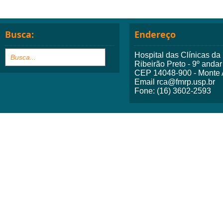
Busca:
Endereço
Hospital das Clínicas d
Ribeirão Preto - 9º andar
CEP 14048-900 - Monte A
Email rca@fmrp.usp.br
Fone: (16) 3602-2593