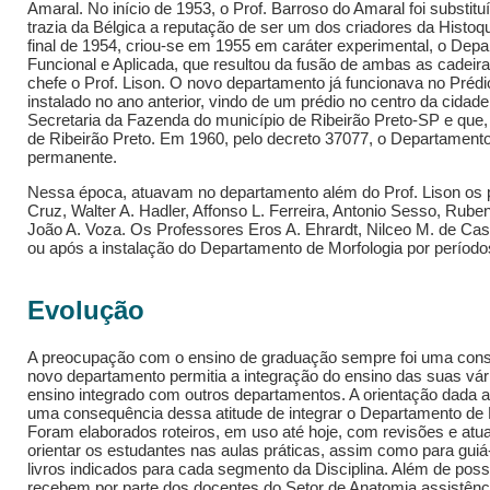
Amaral. No início de 1953, o Prof. Barroso do Amaral foi substituí
trazia da Bélgica a reputação de ser um dos criadores da Histo
final de 1954, criou-se em 1955 em caráter experimental, o De
Funcional e Aplicada, que resultou da fusão de ambas as cadeira
chefe o Prof. Lison. O novo departamento já funcionava no Préd
instalado no ano anterior, vindo de um prédio no centro da cidad
Secretaria da Fazenda do município de Ribeirão Preto-SP e que,
de Ribeirão Preto. Em 1960, pelo decreto 37077, o Departamento 
permanente.
Nessa época, atuavam no departamento além do Prof. Lison os pr
Cruz, Walter A. Hadler, Affonso L. Ferreira, Antonio Sesso, Rube
João A. Voza. Os Professores Eros A. Ehrardt, Nilceo M. de Castr
ou após a instalação do Departamento de Morfologia por períodos
Evolução
A preocupação com o ensino de graduação sempre foi uma consta
novo departamento permitia a integração do ensino das suas vária
ensino integrado com outros departamentos. A orientação dada ao
uma consequência dessa atitude de integrar o Departamento de M
Foram elaborados roteiros, em uso até hoje, com revisões e atu
orientar os estudantes nas aulas práticas, assim como para guiá-
livros indicados para cada segmento da Disciplina. Além de possu
recebem por parte dos docentes do Setor de Anatomia assistênc