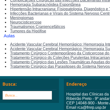
Complicações Cirúrgicas das Infecções Bacterianas Intr
Hemorragia Subaracnóidea Espontânea
Hipertensão Intracraniana: Fisiopatologia, Diagnóstico e
Infecções Bacterianas e Virais do Sistema Nervoso Centr
Meningiomas
Neurocisticercose
Traumatismos Craniencefálicos
Tumores da Hipófise
Aulas
Acidente Vascular Cerebral Hemorrágico: Hemorragia Int
Acidente Vascular Cerebral Hemorrágico: Hemorragia S
Tratamento Cirúrgico Contemporâneo da Cisticercose d
Tratamento Cirúrgico ds Coleções Purulentas Intracania
Tratamento Cirúrgico das Lesões Traumáticas Agudas dos
Tratamento Cirúrgico das Parasitoses do Sistema Nervos
Busca:
Endereço
Hospital das Clínicas d
Ribeirão Preto - 9º andar
CEP 14048-900 - Monte A
Email rca@fmrp.usp.br