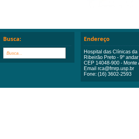
Busca:
Endereço
Hospital das Clínicas d
Ribeirão Preto - 9º andar
CEP 14048-900 - Monte A
Email rca@fmrp.usp.br
Fone: (16) 3602-2593