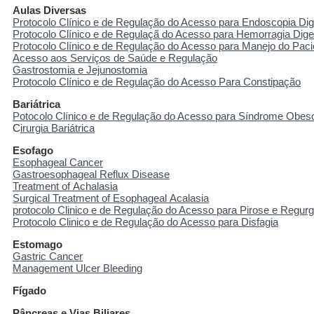
Aulas Diversas
Protocolo Clínico e de Regulação do Acesso para Endoscopia Dig
Protocolo Clínico e de Regulaçã do Acesso para Hemorragia Diges
Protocolo Clínico e de Regulação do Acesso para Manejo do Paci
Acesso aos Serviços de Saúde e Regulação
Gastrostomia e Jejunostomia
Protocolo Clínico e de Regulação do Acesso Para Constipação
Bariátrica
Potocolo Clínico e de Regulação do Acesso para Síndrome Obes
C
irurgia Bariátrica
Esofago
Esophageal Cancer
Gastroesophageal Reflux Disease
Treatment of Achalasia
Surgical Treatment of Esophageal Acalasia
protocolo Clinico e de Regulação do Acesso para Pirose e Regurg
Protocolo Clinico e de Regulação do Acesso para Disfagia
Estomago
Gastric Cancer
Management Ulcer Bleeding
Fígado
Pâncreas e Vias Biliares