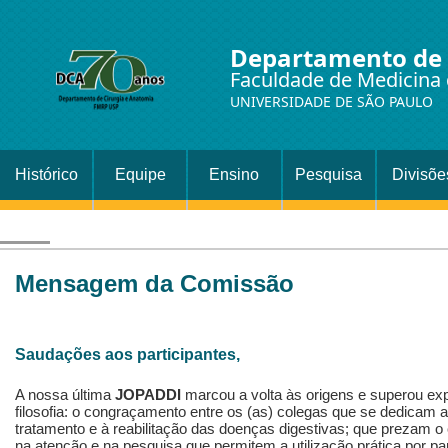
Departamento de 
Faculdade de Medicina 
UNIVERSIDADE DE SÃO PAULO
Histórico
Equipe
Ensino
Pesquisa
Divisõe
Setor
Cirurgi
Mensagem da Comissão
Saudações aos participantes,
A nossa última
JOPADDI
marcou a volta às origens e superou e
filosofia: o congraçamento entre os (as) colegas que se dedicam 
tratamento e à reabilitação das doenças digestivas; que prezam o
na atenção e na pesquisa que permitem a utilização prática por par