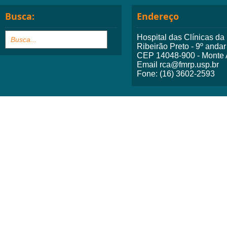
Busca:
Endereço
Hospital das Clínicas d
Ribeirão Preto - 9º andar
CEP 14048-900 - Monte A
Email rca@fmrp.usp.br
Fone: (16) 3602-2593