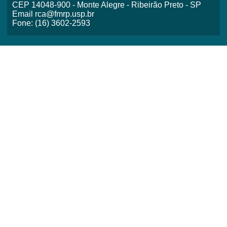
CEP 14048-900 - Monte Alegre - Ribeirão Preto - SP
Email rca@fmrp.usp.br
Fone: (16) 3602-2593