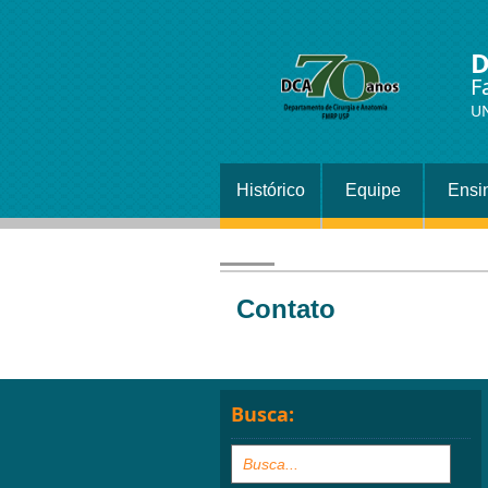
D
F
U
Histórico
Equipe
Ensi
Contato
Busca: