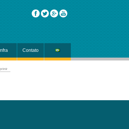
Infra
Contato
trutura
Português
primir